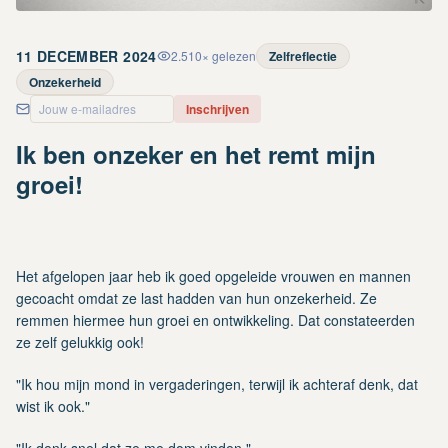
11 DECEMBER 2024
2.510
× gelezen
Zelfreflectie
Onzekerheid
Inschrijven
Ik ben onzeker en het remt mijn
groei!
Het afgelopen jaar heb ik goed opgeleide vrouwen en mannen
gecoacht omdat ze last hadden van hun onzekerheid. Ze
remmen hiermee hun groei en ontwikkeling. Dat constateerden
ze zelf gelukkig ook!
"Ik hou mijn mond in vergaderingen, terwijl ik achteraf denk, dat
wist ik ook."
"Ik denk snel dat ze me dom vinden."