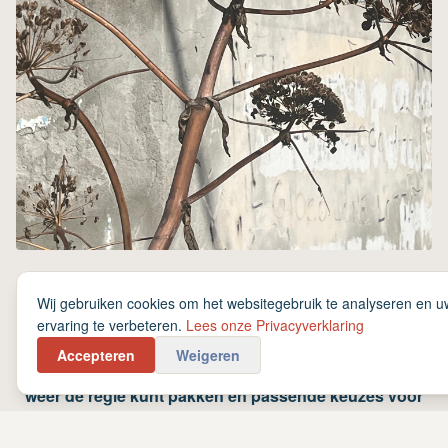
Wij gebruiken cookies om het websitegebruik te analyseren en u
Deze vragen ontstaan wanneer je gedrag, omgeving
ervaring te verbeteren.
Lees onze Privacyverklaring
en verwachtingen niet meer op elkaar aansluiten. Jij
Accepteren
Weigeren
hebt een inzicht nodig in hoe dit ontstaan is, zodat je
weer de regie kunt pakken en passende keuzes voor
jou gaat maken.